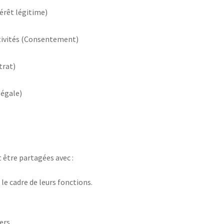
érêt légitime)
ctivités (Consentement)
trat)
légale)
 être partagées avec :
le cadre de leurs fonctions.
ers.