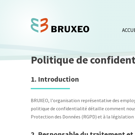
Aller
au
contenu
principal
ACCU
Politique de confiden
1. Introduction
BRUXEO, l'organisation représentative des employeu
politique de confidentialité détaille comment no
Protection des Données (RGPD) et à la législation 
2. Responsable du traitement et