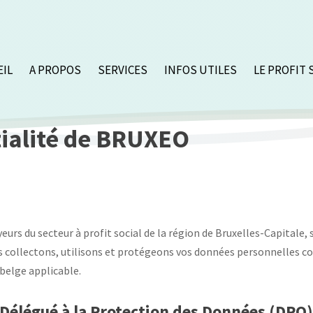
EIL
A PROPOS
SERVICES
INFOS UTILES
LE PROFIT 
tialité de BRUXEO
rs du secteur à profit social de la région de Bruxelles-Capitale, s
us collectons, utilisons et protégeons vos données personnelles
belge applicable.
 Délégué à la Protection des Données (DPO)