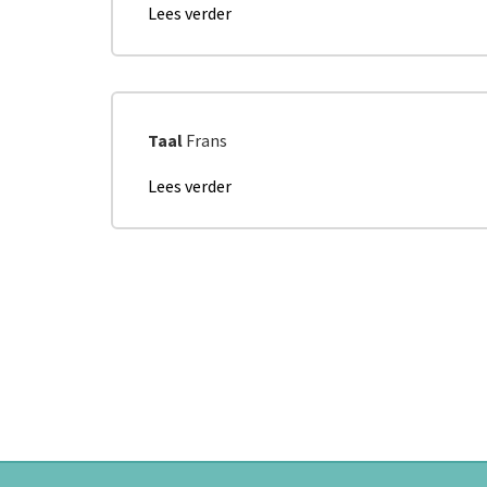
Lees verder
over
Avis
CESRBC
Entrepreneuriat
social
Taal
Frans
Lees verder
over
Communiqué
de
presse
-
Lancement
stratégie
2025