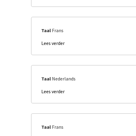
Le
et
poids
qualitative.
économique
des
institutions
Taal
Frans
sans
but
Lees verder
over
lucratif
Avis
en
CESRBC
Belgique
Travailleurs
(2017)
âgés
Taal
Nederlands
Lees verder
over
Advies
ESRBHG
Sociale
Ondernemerschap
Taal
Frans