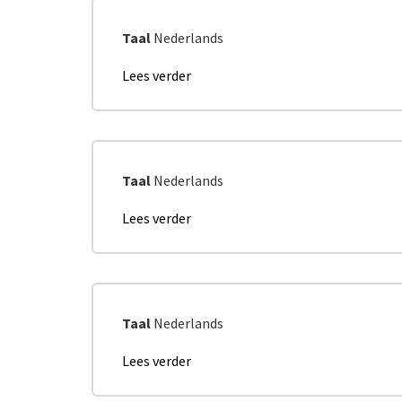
Taal
Nederlands
Lees verder
over
Wet
"Insolventie
van
ondernemingen"
Taal
Nederlands
Lees verder
over
Advies
CRB
over
de
hervorming
Taal
Nederlands
van
het
Lees verder
over
vennootschaps-
Studie
en
BSI