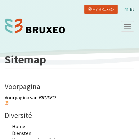
Overslaan
MY BRUXEO
en
FR
NL
naar
de
Navig
inhoud
wisse
gaan
Sitemap
Voorpagina
Voorpagina van
BRUXEO
Diversité
Home
Diensten