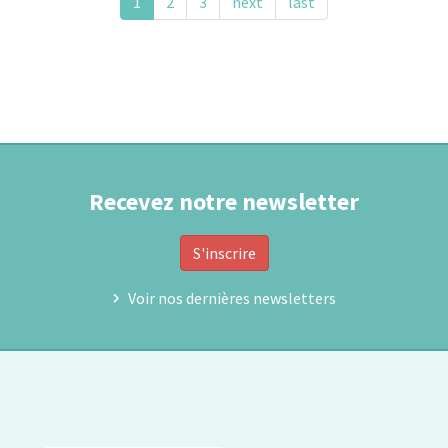
UNISOC
1
2
3
next
last
Recevez notre newsletter
S'inscrire
Voir nos dernières newsletters