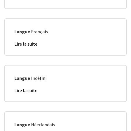
S2030
Axe
2
Langue
Français
Lire la suite
de
S2030
Axe
1
Langue
Indéfini
Lire la suite
de
Document
de
travail
BRUXEO
-
Langue
Néerlandais
Silver