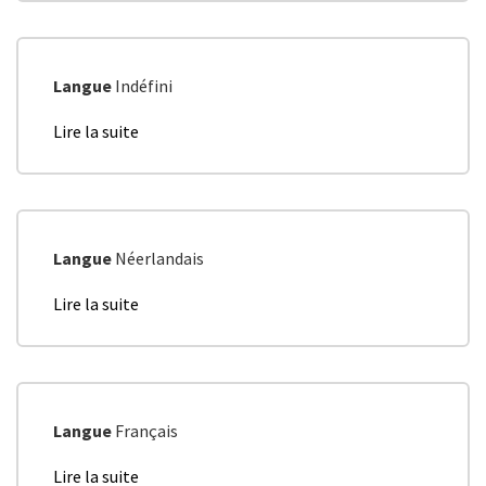
Langue
Indéfini
Lire la suite
de
Bureau
Langue
Néerlandais
Lire la suite
de
S2030
Pijler
1
en
2
Langue
Français
Lire la suite
de