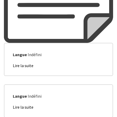
Langue
Indéfini
Lire la suite
de
Accord
Non
Marchand
2021-
2024
Langue
Indéfini
Lire la suite
de
Bureau