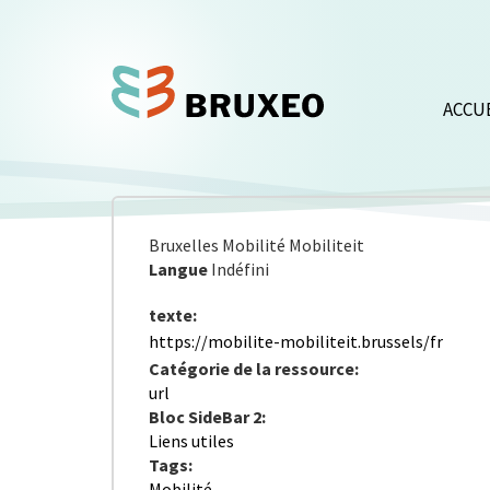
Aller
au
contenu
principal
ACCU
Bruxelles Mobilité Mobiliteit
Langue
Indéfini
texte:
https://mobilite-mobiliteit.brussels/fr
Catégorie de la ressource:
url
Bloc SideBar 2:
Liens utiles
Tags:
Mobilité