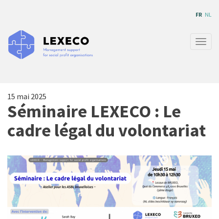
Aller
FR
NL
au
contenu
principal
Togg
navig
15 mai 2025
Séminaire LEXECO : Le
cadre légal du volontariat