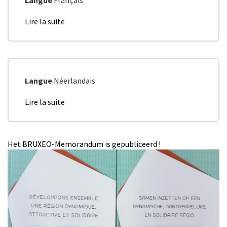
Langue
Français
élections
régionales
Lire la suite
de
de
Carte
juin
blanche
2024
BRUXEO
Langue
Néerlandais
Lire la suite
de
Memorandum
van
BRUXEO
Het BRUXEO-Memorandum is gepubliceerd !
voor
de
regionale
verkiezingen
van
mei
2019