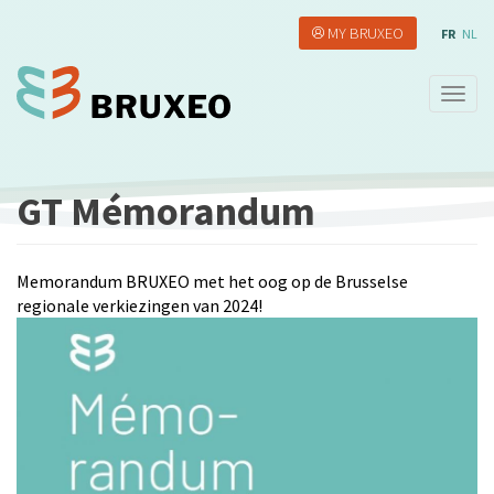
Aller
MY BRUXEO
au
FR
NL
contenu
principal
Togg
navig
GT Mémorandum
Memorandum BRUXEO met het oog op de Brusselse
regionale verkiezingen van 2024!