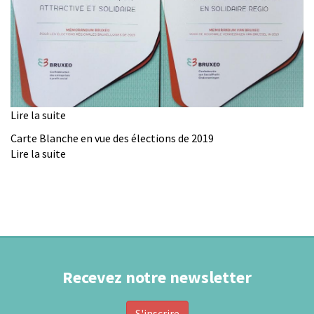
2019
Lire la suite
de
Le
Carte Blanche en vue des élections de 2019
Mémorandum
Lire la suite
de
de
Carte
BRUXEO
Blanche
est
en
publié
vue
!
des
élections
de
Recevez notre newsletter
2019
S'inscrire