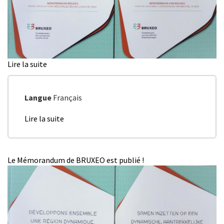
Lire la suite
de
Het
BRUXEO-
Memorandum
Langue
Français
is
Lire la suite
de
gepubliceerd
Mémorandum
!
BRUXEO
en
Le Mémorandum de BRUXEO est publié !
vue
des
élections
régionales
de
mai