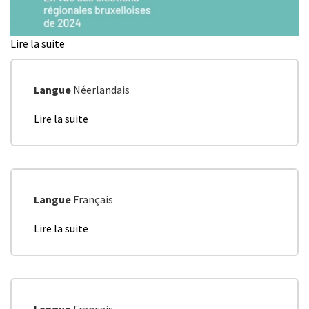
Lire la suite
de
Découvrez
le
mémorandum
Langue
Néerlandais
de
Lire la suite
de
BRUXEO
Memorandum
en
van
vue
BRUXEO
des
voor
élections
de
régionales
Langue
Français
regionale
de
verkiezingen
juin
Lire la suite
de
van
2024!
Mémorandum
juni
BRUXEO
2024
en
vue
des