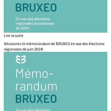
Lire la suite
de
Memorandum
Découvrez le mémorandum de BRUXEO en vue des élections
BRUXEO
régionales de juin 2024!
met
het
oog
op
de
Brusselse
regionale
verkiezingen
van
2024!