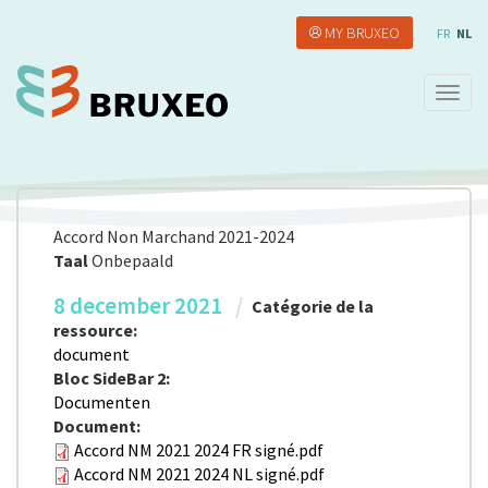
Overslaan
MY BRUXEO
en
FR
NL
naar
de
Navig
inhoud
wisse
gaan
Accord Non Marchand 2021-2024
Taal
Onbepaald
8 december 2021
Catégorie de la
ressource:
document
Bloc SideBar 2:
Documenten
Document:
Accord NM 2021 2024 FR signé.pdf
Accord NM 2021 2024 NL signé.pdf