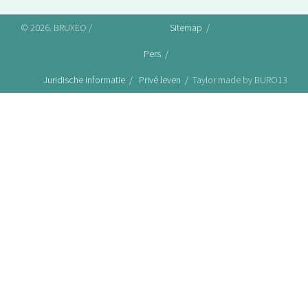
© 2026. BRUXEO /
Sitemap
Pers
Juridische informatie
Privé leven
Taylor made by BURO13