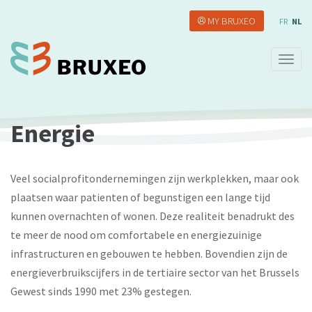
Overslaan
MY BRUXEO
en
FR
NL
naar
de
Navig
inhoud
wisse
gaan
Energie
Veel socialprofitondernemingen zijn werkplekken, maar ook
plaatsen waar patienten of begunstigen een lange tijd
kunnen overnachten of wonen. Deze realiteit benadrukt des
te meer de nood om comfortabele en energiezuinige
infrastructuren en gebouwen te hebben. Bovendien zijn de
energieverbruikscijfers in de tertiaire sector van het Brussels
Gewest sinds 1990 met 23% gestegen.