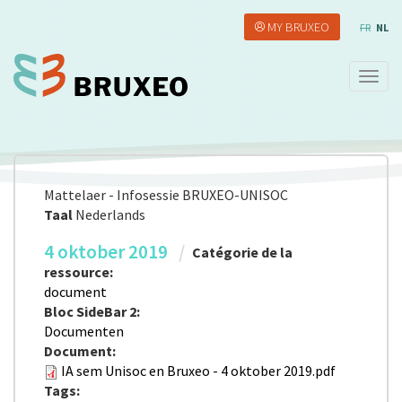
Overslaan
MY BRUXEO
en
FR
NL
naar
de
Navig
inhoud
wisse
gaan
Mattelaer - Infosessie BRUXEO-UNISOC
Taal
Nederlands
4 oktober 2019
Catégorie de la
ressource:
document
Bloc SideBar 2:
Documenten
Document:
IA sem Unisoc en Bruxeo - 4 oktober 2019.pdf
Tags: