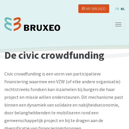
Overslaan
MY BRUXEO
en
FR
NL
naar
de
Navig
inhoud
wisse
gaan
De civic crowdfunding
Civic crowdfunding is een vorm van participatieve
financiering waarmee een VZW (of elke andere organisatie)
rechtstreeks fondsen kan inzamelen bij burgers die haar
project en missie willen ondersteunen. Dit mechanisme past
binnen een dynamiek van solidaire en nabijheidseconomie,
door belanghebbenden te mobiliseren rond een
gemeenschappelijk project en bij te dragen aan de
diversificatie van financieringsbronnen.