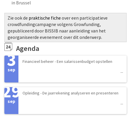
in Brussel
Zie ook de
praktische fiche
over een participatieve
crowdfundingcampagne volgens Growfunding,
gepubliceerd door BISSIB naar aanleiding van het
georganiseerde evenement over dit onderwerp.
Agenda
3
Financieel beheer - Een salarissenbudget opstellen
sep
29
Opleiding - De jaarrekening analyseren en presenteren
sep