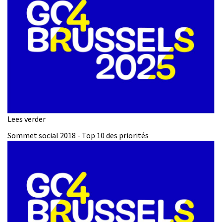
2019
Lees verder
over
Sociale
Sommet social 2018 - Top 10 des priorités
Top
2018
-
Top
10
prioriteiten