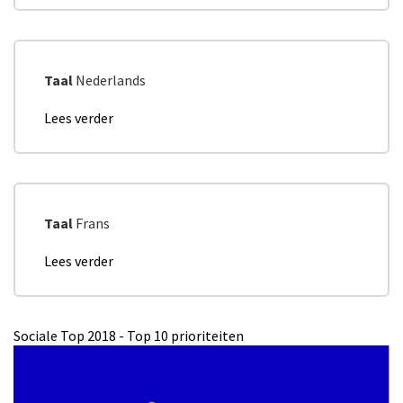
mei
BRUXEO
2019
en
vue
des
Taal
Nederlands
élections
régionales
Lees verder
over
de
Top
mai
10
2019
prioriteiten
van
de
Taal
Frans
strategie
2025
Lees verder
over
voor
Top
2018-
10
2019!
des
Sociale Top 2018 - Top 10 prioriteiten
priorités
pour
l'année
2018-