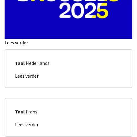
Lees verder
over
Sommet
social
2018
Taal
Nederlands
-
Lees verder
over
Top
Persbericht
10
Lancering
des
strategie
priorités
2015
Taal
Frans
Lees verder
over
Communiqué