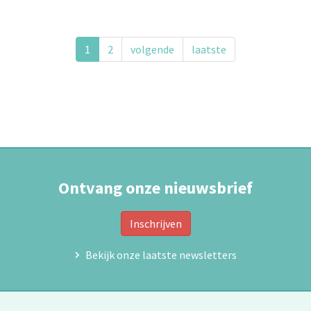
de
presse
-
Lancement
1
2
volgende
laatste
stratégie
2025
Ontvang onze nieuwsbrief
Inschrijven
Bekijk onze laatste newsletters