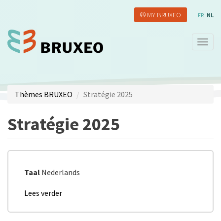
Overslaan
MY BRUXEO
en
FR
NL
naar
de
Navig
inhoud
wisse
gaan
Thèmes BRUXEO
Stratégie 2025
Stratégie 2025
Taal
Nederlands
Lees verder
over
Memorandum
van